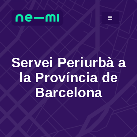
Skip
to
Toggle
content
Navigation
Solutions
Our technology
Servei Periurbà a
la Província de
Proven cases
Barcelona
Resources
About
Català