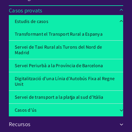
Casos provats
Estudis de casos
Transformant el Transport Rural a Espanya
Servei de Taxi Rural als Turons del Nord de
Madrid
Servei Periurbà a la Província de Barcelona
Digitalització d’una Línia d’Autobús Fixa al Regne
Unit
Servei de transport a la platja al sud d’Itàlia
Casos d’ús
Recursos